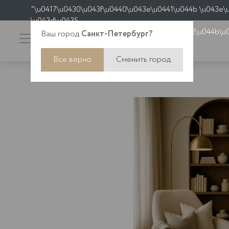
"\u0417\u0430\u043f\u0440\u043e\u0441\u044b \u043e\
\u043d\u0435
\u043e\u0431\u0440\u0430\u0431\u0430\u0442\u044b\u
Ваш город
Санкт-Петербург?
Все верно
Сменить город