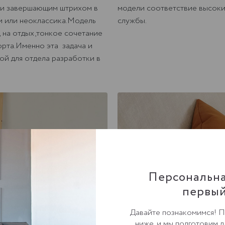
 и завершающим штрихом в
модели соответствие высоки
ди или неоклассика.Модель
службы.
яд на отдых,тонкое сочетание
рта.Именно эта задача и
ой для отдела разработки в
Персональна
первый
Давайте познакомимся! 
ниже, и мы подготовим 