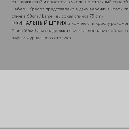
от загрязнений и простота в уходе, но отличный способ
мебели. Кресло представлено в двух версиях высоты спи
спинка 60cm / Large - высокая спинка 75 cm) .
+ФИНАЛЬНЫЙ ШТРИХ
В комплект к креслу рекоме
Хюва 50х30 для поддержки спины, а дополнить образ 
пуфа и журнального столика.