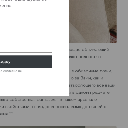
жение.
еру широкие подлокотники, создающие обнимающий
 между сиденьем и спинкой позволяют полностью
кидку
и дизайнеры подобрали идеальные обивочные ткани,
е согласие на
 любое настроение и интерьер. Но за Вами, как и
ра эксклюзивного варианта, удовлетворяющего все ваши
отить все свои самые смелые идеи в одном предмете
лько собственная фантазия. * В нашем арсенале
ми свойствами: от водонепроницаемых до тканей с
ия. **