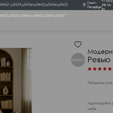
+7 (921)
Санкт-
u0442 \u0431\u043e\u0442\u043e\u0432
318-14-
Петербург
81
0432\u0430\u044e\u0442\u0441\u044f"
Модерн
Ревью 
Габариты (см)
Адаптируйте 
себя: