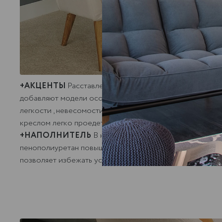
+АКЦЕНТЫ
Расставленные в разные стороны ножки в 
добавляют модели особый шарм, смотрятся концептуа
легкости , невесомости кресла, а так же облегчают пр
креслом легко проедет любой робот-пылесос.
+НАПОЛНИТЕЛЬ
В наполнении кресла используется
пенополиуретан повышенной комфортности и синтепон.
позволяет избежать усадки и моментально восстанавли