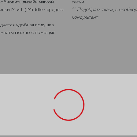
 обновить дизайн мягкой
ткани.
нки M и L ( Middle - средняя
** Подобрать ткань, с необх
консультант.
ндуется удобная подушка
комнаты можно с помощью