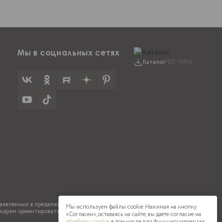
Мы в социальных сетях
Каталог
PDF, 19Мб
явленных в пределах 5 см. Цвета материалов на сайте могут
Мы используем файлы cookie. Нажимая на кнопку
ндуем ориентироваться на реальные образцы ткани.
«Согласен», оставаясь на сайте, вы даете согласие на
обработку cookie
, в том числе для функционирования