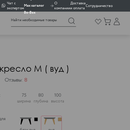
Чат с
О
Доставка
Max каталог
Сотрудничество
экспертом
компании
и оплата
Bo-Box
кресло M ( вуд )
Отзывы:
8
:
75
80
100
ширина
глубина
высота
для
блэк вуд
вуд