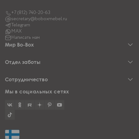
+7 (812) 740-20-63
secretary@boboxmebel.ru
Telegram
MAX
Написать нам
Мир Bo-Box
О компании
Коллекции
Отдел заботы
Анатомия мебели
Акции
Вопрос-ответ
Салоны Bo-Box
Договор-оферта
Сотрудничество
Доставка и оплата
Кредит и рассрочка
Вакансии
Мы в социальных сетях
Ремонт и возврат
Б2Б
Дилерам
Дизайнерам