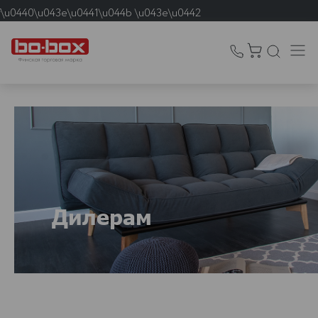
f\u0440\u043e\u0441\u044b \u043e\u0442
\u043e\u0432 \u043d\u0435
\u0430\u0431\u0430\u0442\u044b\u0432\u0430\u044e\u0442\u04
Дилерам