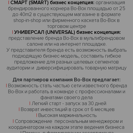
|
СМАРТ (
SMART)
бизнес концепция
:
организация
брендированного корнера Bo-Box площадью от 25
до 40m2 в существующем магазине в формате
shop-in-shop или фирменного каскета Bo-Box в
торговом центре
|
УНИВЕРСАЛ
(UNIVERSAL)
бизнес концепция
:
представление бренда Bo-Box в мультибрендовом
салоне или на интернет площадке.
У представителя бренда есть возможность выбрать
подходящую бизнес-модель, составить гибкое
предложение для разных целевых сегментов
аудитории и диверсифицировать товарную матрицу
.
Для партнеров компания Bo-Box предлагает:
|
Возможность стать частью сети известного бренда
Bo-Box и работать в команде с профессионалами и
фанатами своего дела
|
Легкий старт - запуск за 30 дней
|
Возврат инвестиций в срок от 6 месяцев
|
Высокая маржинальность
|
Сопровождение персональным менеджером и
координатором на каждом этапе ведения бизнеса