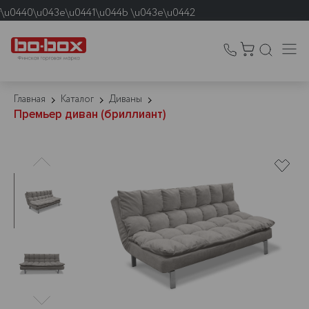
f\u0440\u043e\u0441\u044b \u043e\u0442
\u043e\u0432 \u043d\u0435
\u0430\u0431\u0430\u0442\u044b\u0432\u0430\u044e\u0442\u04
Главная
Каталог
Диваны
Премьер диван (бриллиант)