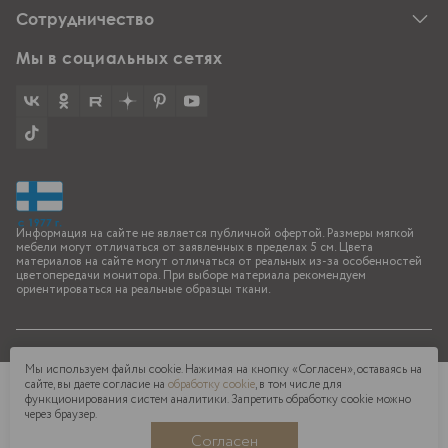
Салоны Bo-Box
Договор-оферта
Сотрудничество
Доставка и оплата
Кредит и рассрочка
Вакансии
Мы в социальных сетях
Ремонт и возврат
Б2Б
Дилерам
Дизайнерам
Информация на сайте не является публичной офертой. Размеры мягкой
мебели могут отличаться от заявленных в пределах 5 см. Цвета
материалов на сайте могут отличаться от реальных из-за особенностей
цветопередачи монитора. При выборе материала рекомендуем
ориентироваться на реальные образцы ткани.
© 2026 Bo-Box
Мы используем файлы cookie. Нажимая на кнопку «Согласен», оставаясь на
Политика конфиденциальности
сайте, вы даете согласие на
Ваш город
обработку cookie
Санкт-Петербург?
, в том числе для
Пользовательское соглашение
функционирования систем аналитики. Запретить обработку cookie можно
через браузер.
Все верно
Сменить город
Получите скидку на первый заказ
Согласен