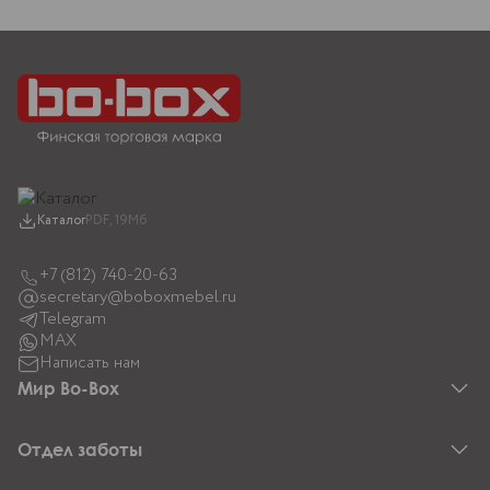
Каталог
PDF, 19Мб
+7 (812) 740-20-63
secretary@boboxmebel.ru
Telegram
MAX
Написать нам
Мир Bo-Box
О компании
Коллекции
Отдел заботы
Анатомия мебели
Акции
Вопрос-ответ