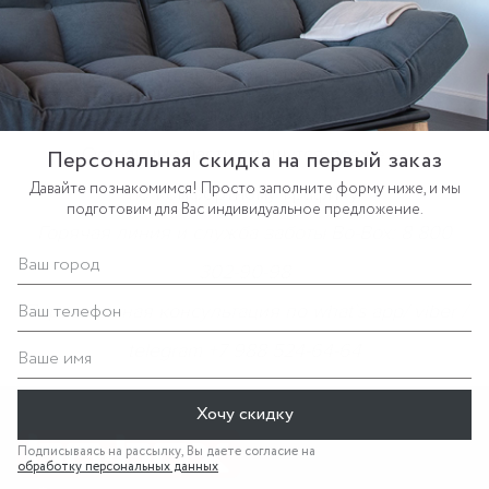
в Сплит.
Заплатите четверть цены и сразу заберите
покупку.
Остальные части спишутся позже —
Персональная скидка на первый заказ
Давайте познакомимся! Просто заполните форму ниже, и мы
по комфортному графику.
подготовим для Вас индивидуальное предложение.
Горячая линия и служба заботы Bo-Box: 8 800
Ваш город
302-90-98
Ваш телефон
Персональная консультация по what`s app/ viber /
telegram +7 988 524-64-64
Ваше имя
Хочу скидку
Подписываясь на рассылку, Вы даете согласие на
обработку персональных данных